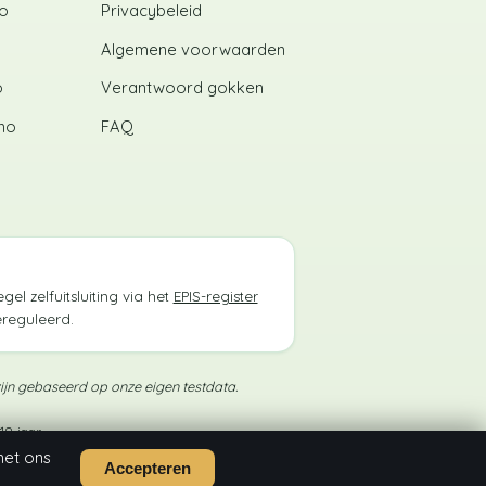
o
Privacybeleid
Algemene voorwaarden
o
Verantwoord gokken
no
FAQ
gel zelfuitsluiting via het
EPIS-register
ereguleerd.
ijn gebaseerd op onze eigen testdata.
8 jaar.
met ons
Accepteren