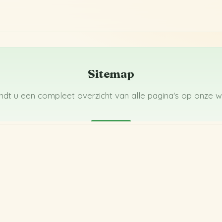
Sitemap
indt u een compleet overzicht van alle pagina's op onze w